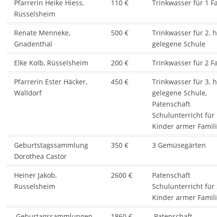
Pfarrerin Heike Hiess,
110 €
Trinkwasser für 1 F
Rüsselsheim
Renate Menneke,
500 €
Trinkwasser für 2. 
Gnadenthal
gelegene Schule
Elke Kolb, Rüsselsheim
200 €
Trinkwasser für 2 F
Pfarrerin Ester Häcker,
450 €
Trinkwasser für 3. 
Walldorf
gelegene Schule,
Patenschaft
Schulunterricht für
Kinder armer Famil
Geburtstagssammlung
350 €
3 Gemüsegärten
Dorothea Castor
Heiner Jakob,
2600 €
Patenschaft
Russelsheim
Schulunterricht für
Kinder armer Famil
Geburtagssammlungen
1860 €
Patenschaft