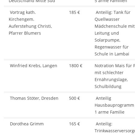
Deutschland Mitte Süd
5 arme Familien
Vortrag kath.
185 €
Anteilig: Tank für
Kirchengem.
Quellwasser
Auferstehung Christi,
Mädchenschule mit
Pfarrer Blumers
Leitung und
Solarpumpe,
Regenwasser für
Schule in Lambai
Winfried Krebs, Langen
1800 €
Notration Mais für 
mit schlechter
Ernährungslage,
Schulbildung
Thomas Stöter, Dresden
500 €
Anteilig
Hausbauprogramm 
1 arme Familie
Dorothea Grimm
165 €
Anteilig:
Trinkwasserversor