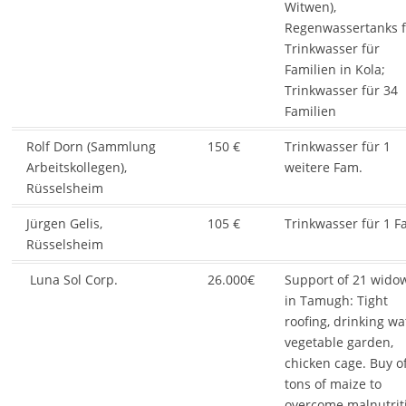
Witwen),
Regenwassertanks 
Trinkwasser für
Familien in Kola;
Trinkwasser für 34
Familien
Rolf Dorn (Sammlung
150 €
Trinkwasser für 1
Arbeitskollegen),
weitere Fam.
Rüsselsheim
Jürgen Gelis,
105 €
Trinkwasser für 1 F
Rüsselsheim
Luna Sol Corp.
26.000€
Support of 21 wido
in Tamugh: Tight
roofing, drinking wa
vegetable garden,
chicken cage. Buy o
tons of maize to
overcome malnutrit